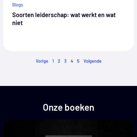
Blogs
Soorten leiderschap: wat werkt en wat
niet​
Vorige
1
2
3
4
5
Volgende
Onze boeken