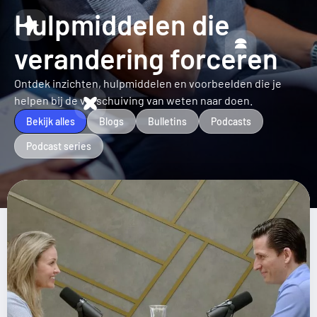
Hulpmiddelen die
verandering forceren
Ontdek inzichten, hulpmiddelen en voorbeelden die je
helpen bij de verschuiving van weten naar doen.
Bekijk alles
Blogs
Bulletins
Podcasts
Podcast series