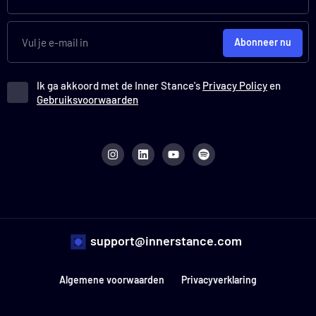
Abonneer nu
Ik ga akkoord met de Inner Stance's
Privacy Policy
en
Gebruiksvoorwaarden
I
L
Y
S
n
i
o
p
s
n
u
o
t
k
t
t
a
e
u
i
g
d
b
f
r
i
e
y
[rank_math_html_sitemap]
a
n
m
support@innerstance.com
Algemene voorwaarden
Privacyverklaring