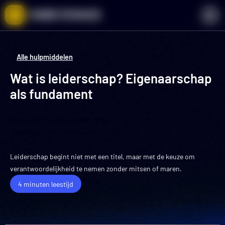
Ga
naar
de
inhoud
Alle hulpmiddelen
Wat is leiderschap? Eigenaarschap
als fundament
EA
Geschreven door
Emmely Arts
Laatst bijgewerkt op
14 januari 2026
Leiderschap begint niet met een titel, maar met de keuze om
verantwoordelijkheid te nemen zonder mitsen of maren.
Blogs
4 minuten leestijd