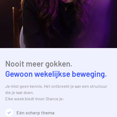
Nooit meer gokken.
Gewoon wekelijkse beweging.
Je mist geen kennis. Het ontbreekt je aan een structuur
die je laat doen.
Elke week biedt Inner Stance je:
Eén scherp thema