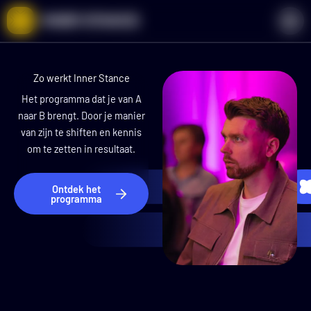
Ga
naar
de
inhoud
Zo werkt Inner Stance
Het programma dat je van A
naar B brengt. Door je manier
van zijn t
e shiften en kennis
om te zetten in resultaat.
Ontdek het
programma