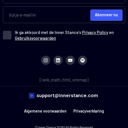
Abonneer nu
Ik ga akkoord met de Inner Stance's
Privacy Policy
en
Gebruiksvoorwaarden
I
L
Y
S
n
i
o
p
s
n
u
o
t
k
t
t
a
e
u
i
g
d
b
f
r
i
e
y
[rank_math_html_sitemap]
a
n
m
support@innerstance.com
Algemene voorwaarden
Privacyverklaring
© Inner Stance 2026 | All Rights Reserved