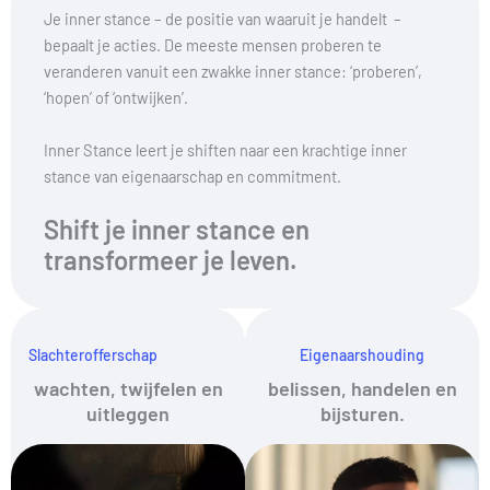
Je inner stance – de positie van waaruit je handelt –
bepaalt je acties. De meeste mensen proberen te
veranderen vanuit een zwakke inner stance: ‘proberen’,
‘hopen’ of ‘ontwijken’.
Inner Stance leert je shiften naar een krachtige inner
stance van eigenaarschap en commitment.
Shift je inner stance en
transformeer je leven.
Slachterofferschap
Eigenaarshouding
wachten, twijfelen en
belissen, handelen en
uitleggen
bijsturen.