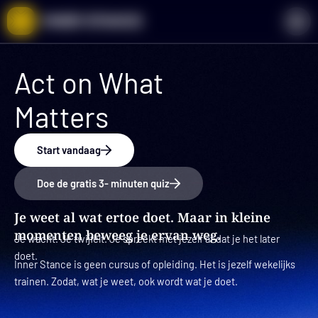
Ga
naar
de
inhoud
Act on What
Matters
Start vandaag
Doe de gratis 3- minuten quiz
Je weet al wat ertoe doet. Maar in kleine
momenten beweeg je ervan weg.
Je wacht. Je twijfelt. Je spreekt met jezelf af dat je het later
doet.
Inner Stance is geen cursus of opleiding. Het is jezelf wekelijks
trainen. Zodat, wat je weet, ook wordt wat je doet.