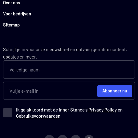
Over ons
Voor bedrijven
Sitemap
Schrijf je in voor onze nieuwsbrief en ontvang gerichte content,
updates en meer.
Abonneer nu
Ik ga akkoord met de Inner Stance's
Privacy Policy
en
Gebruiksvoorwaarden
I
L
Y
S
n
i
o
p