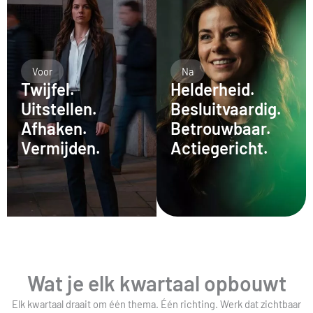
Voor
Na
Twijfel.
Helderheid.
Uitstellen.
Besluitvaardig.
Afhaken.
Betrouwbaar.
Vermijden.
Actiegericht.
Wat je elk kwartaal opbouwt
Elk kwartaal draait om één thema. Één richting. Werk dat zichtbaar