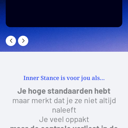
Inner Stance is voor jou als...
Je hoge standaarden hebt
maar merkt dat je ze niet altijd
naleeft
Je veel oppakt