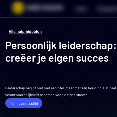
Ga
Home
Programm
naar
de
inhoud
Alle hulpmiddelen
Persoonlijk leiderschap
creëer je eigen succes
Geschreven door
willem.vanderzanden@e-expansion.nl
Laatst bijgewerkt op
19 maart 2026
Leiderschap begint niet met een titel, maar met een houding. Het gaat
verantwoordelijkheid te nemen voor je eigen succes.
Blogs
,
Uitgelicht bericht
4 minuten leestijd