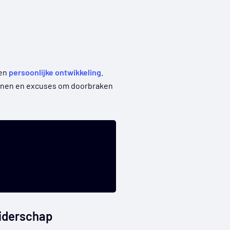
 en
persoonlijke ontwikkeling
.
onen en excuses om doorbraken
iderschap​