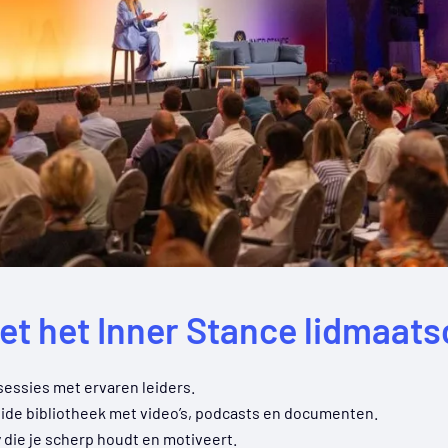
met het Inner Stance lidmaat
sessies met ervaren leiders.
ide bibliotheek met video’s, podcasts en documenten.
die je scherp houdt en motiveert.