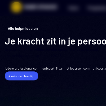
Ga
Home
Programm
naar
de
inhoud
Alle hulpmiddelen
Je kracht zit in je pers
Geschreven door
willem.vanderzanden@e-expansion.nl
Laatst bijgewerkt op
4 maart 2026
Iedere professional communiceert. Maar niet iedereen communiceert pe
Blogs
4 minuten leestijd