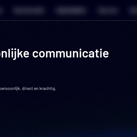
a
Hoe het werkt
Hulpmiddelen
Over ons
Voo
oonlijke communicatie
rsoonlijk, direct en krachtig.