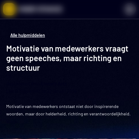
Ga
naar
de
inhoud
Alle hulpmiddelen
Motivatie van medewerkers vraagt
geen speeches, maar richting en
structuur
EA
Geschreven door
Emmely Arts
Laatst bijgewerkt op
22 januari 2026
Motivatie van medewerkers ontstaat niet door inspirerende
woorden, maar door helderheid, richting en verantwoordelijkheid.
Blogs