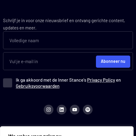
Schrijf je in voor onze nieuwsbrief en ontvang gerichte content,
updates en meer.
Abonneer nu
Ik ga akkoord met de Inner Stance's
Privacy Policy
en
Gebruiksvoorwaarden
I
L
Y
S
n
i
o
p
s
n
u
o
t
k
t
t
a
e
u
i
g
d
b
f
r
i
e
y
[rank_math_html_sitemap]
a
n