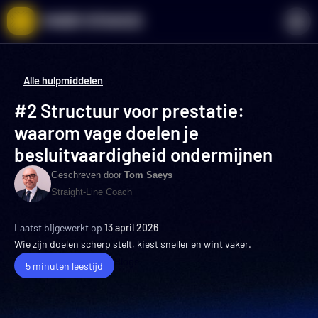
Ga
naar
de
inhoud
Alle hulpmiddelen
#2 Structuur voor prestatie:
waarom vage doelen je
besluitvaardigheid ondermijnen
Geschreven door
Tom Saeys
Straight-Line Coach
Laatst bijgewerkt op
13 april 2026
Wie zijn doelen scherp stelt, kiest sneller en wint vaker.
Blogs
5 minuten leestijd