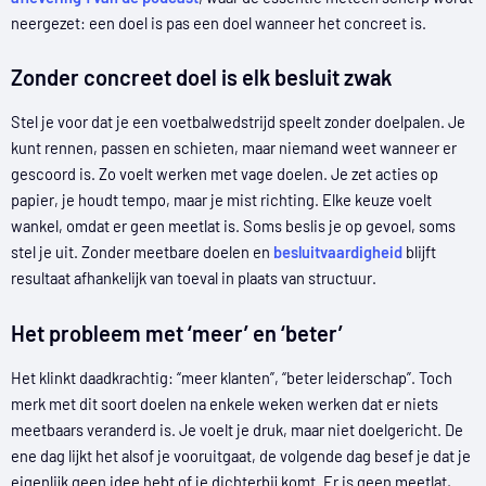
neergezet: een doel is pas een doel wanneer het concreet is.
Zonder concreet doel is elk besluit zwak
Stel je voor dat je een voetbalwedstrijd speelt zonder doelpalen. Je
kunt rennen, passen en schieten, maar niemand weet wanneer er
gescoord is. Zo voelt werken met vage doelen. Je zet acties op
papier, je houdt tempo, maar je mist richting. Elke keuze voelt
wankel, omdat er geen meetlat is. Soms beslis je op gevoel, soms
stel je uit. Zonder meetbare doelen en
besluitvaardigheid
blijft
resultaat afhankelijk van toeval in plaats van structuur.
Het probleem met ‘meer’ en ‘beter’
Het klinkt daadkrachtig: “meer klanten”, “beter leiderschap”. Toch
merk met dit soort doelen na enkele weken werken dat er niets
meetbaars veranderd is. Je voelt je druk, maar niet doelgericht. De
ene dag lijkt het alsof je vooruitgaat, de volgende dag besef je dat je
eigenlijk geen idee hebt of je dichterbij komt. Er is geen meetlat,