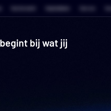
a
Hoe het werkt
Hulpmiddelen
Over ons
Voo
gint bij wat jij