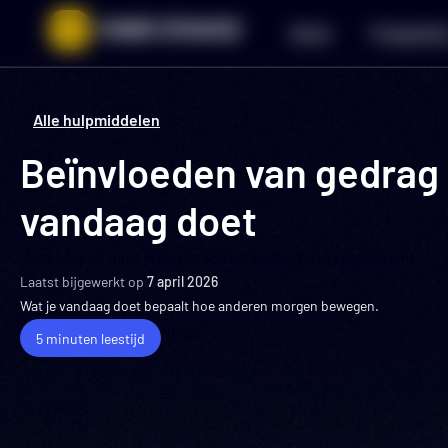
Ga
Home
Programm
naar
de
inhoud
Alle hulpmiddelen
Beïnvloeden van gedrag be
vandaag doet
Geschreven door
willem.vanderzanden@e-expansion.nl
Laatst bijgewerkt op
7 april 2026
Wat je vandaag doet bepaalt hoe anderen morgen bewegen.
Blogs
5 minuten leestijd