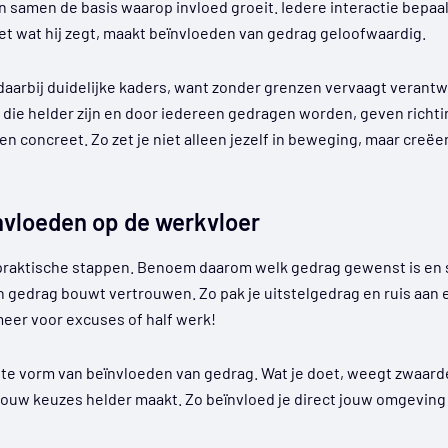
amen de basis waarop invloed groeit. Iedere interactie bepaalt
t wat hij zegt, maakt beïnvloeden van gedrag geloofwaardig.
aarbij duidelijke kaders, want zonder grenzen vervaagt verantw
n die helder zijn en door iedereen gedragen worden, geven richt
n concreet. Zo zet je niet alleen jezelf in beweging, maar creëe
nvloeden op de werkvloer
praktische stappen. Benoem daarom welk gedrag gewenst is en s
 gedrag bouwt vertrouwen. Zo pak je uitstelgedrag en ruis aan 
meer voor excuses of half werk!
te vorm van beïnvloeden van gedrag. Wat je doet, weegt zwaarder
jouw keuzes helder maakt. Zo beïnvloed je direct jouw omgeving é