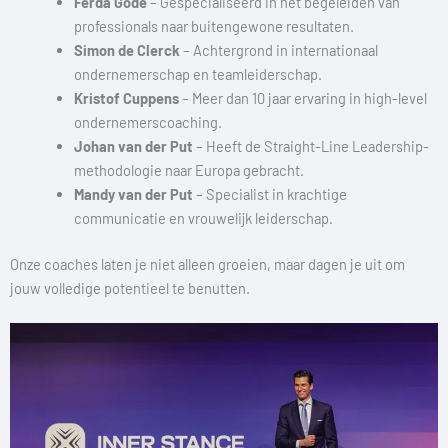
Ferda Göde
– Gespecialiseerd in het begeleiden van
professionals naar buitengewone resultaten.
Simon de Clerck
– Achtergrond in internationaal
ondernemerschap en teamleiderschap.
Kristof Cuppens
– Meer dan 10 jaar ervaring in high-level
ondernemerscoaching.
Johan van der Put
– Heeft de Straight-Line Leadership-
methodologie naar Europa gebracht.
Mandy van der Put
– Specialist in krachtige
communicatie en vrouwelijk leiderschap.
Onze coaches laten je niet alleen groeien, maar dagen je uit om
jouw volledige potentieel te benutten.