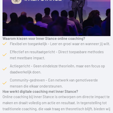
Waarom kiezen voor Inner Stance online coaching?
Flexibel en toegankelijk – Leer en groei waar en wanneer jij wilt.
Effectief en resultaatgericht – Direct toepasbare methodes
met meetbare impact.
Actiegericht – Geen eindeloze theorieën, maar een focus op
daadwerkelijk doen.
Community-gedreven – Een netwerk van gemotiveerde
mensen die elkaar ondersteunen.
Hoe werkt digitale coaching met Inner Stance?
Online coaching bij Inner Stance is ontworpen om directe impact te
maken en draait volledig om actie en resultaat. In tegenstelling tot
traditionele coaching, die vaak traag en theoretisch blijft, bieden wij