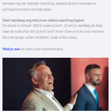
benadering van digitale coaching, waarbij direct resultaat en
actiegerichtheid centraal staan.
Start vandaag nog met jouw online coaching traject
De keuze is simpel: blijf je waar je bent, of zet je vandaag de stap
naar de toekomst die jij écht wilt? Inner Stance is er voor mensen
die niet langer willen twijfelen, maar willen doen.
Meld je aan
en start jouw transformatie.