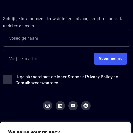
Schrijf je in voor onze nieuwsbrief en ontvang gerichte content,
updates en meer.
Abonneer nu
Ik ga akkoord met de Inner Stance's
Privacy Policy
en
Gebruiksvoorwaarden
I
L
Y
S
n
i
o
p
s
n
u
o
t
k
t
t
a
e
u
i
g
d
b
f
r
i
e
y
[rank_math_html_sitemap]
a
n
We value your privacy